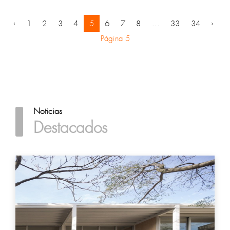
‹
1
2
3
4
5
6
7
8
...
33
34
›
Página 5
Noticias
Destacados