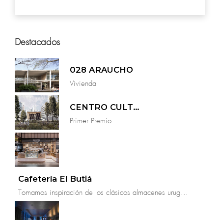
bienestar, inspirando a la domesticidad y la
incorporación de la naturaleza.
Destacados
028 ARAUCHO
Vivienda
CENTRO CULTURAL MARIANO ARANA
Primer Premio
Cafetería El Butiá
Tomamos inspiración de los clásicos almacenes urug...