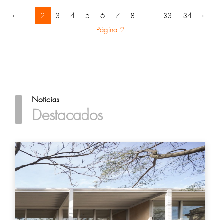
‹
1
2
3
4
5
6
7
8
...
33
34
›
Página 2
Noticias
Destacados