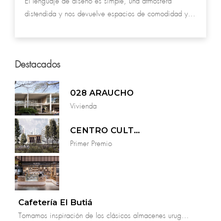
El lenguaje de diseño es simple, una atmósfera
distendida y nos devuelve espacios de comodidad y
bienestar, inspirando a la domesticidad y la
incorporación de la naturaleza.
Destacados
028 ARAUCHO
Vivienda
CENTRO CULTURAL MARIANO ARANA
Primer Premio
Cafetería El Butiá
Tomamos inspiración de los clásicos almacenes urug...