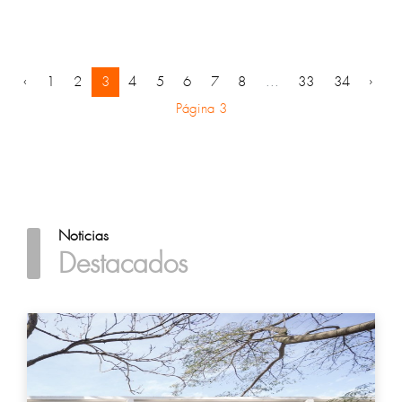
‹
1
2
3
4
5
6
7
8
...
33
34
›
Página 3
Noticias
Destacados