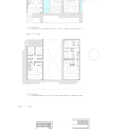
@martingomezarquitectos
@martingomezarquitectos