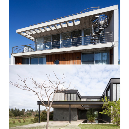
@martingomezarquitectos
@martingomezarquitectos