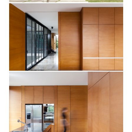
@javieragustinrojas
@javieragustinrojas