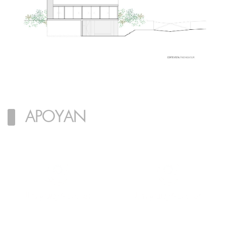
@martingomezarquitectos
APOYAN