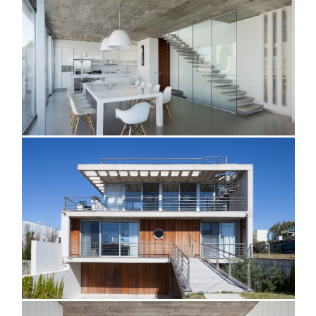
@danielamacadden
@martingomezarquitectos