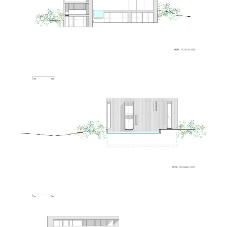
@martingomezarquitectos
@martingomezarquitectos