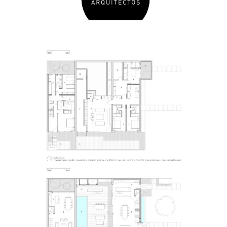
@martingomezarquitectos@martingomezarquitectos
@martingomezarquitectos