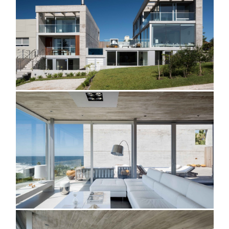
@danielamacadden
@danielamacadden