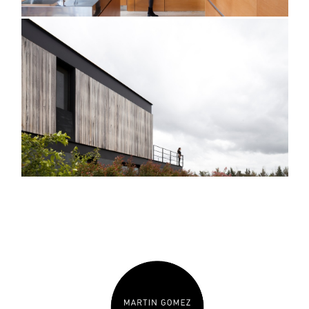
@javieragustinrojas
@javieragustinrojas