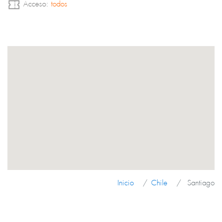
Acceso:
todos
operaciones que hilvana la dialéctica entre paisaje y arquitectura.
Inicio
Chile
Santiago