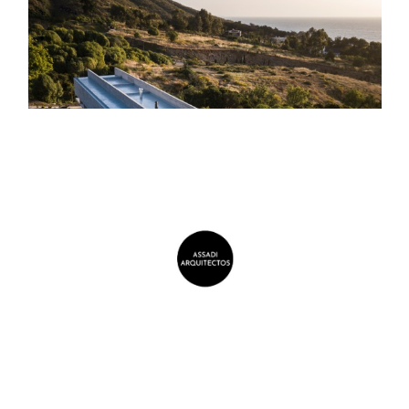
@fernandoaldafotografo
@assadi_arquitectos