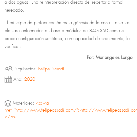
a dos aguas; una reinterpretación directa del repertorio formal
heredado.
El principio de prefabricación es la génesis de la casa. Tanto las
plantas conformadas en base a módulos de 840x350 como su
propia configuración simétrica, con capacidad de crecimiento, lo
verifican.
Por: Mariangeles Longo
La serenidad de la escena montañosa se tensiona con una
diagonal que atraviesa el paisaje. La casa Bahía Azul absorbe
Arquitectos:
Felipe Assadi
estratégicamente la pendiente del terreno a través de medios
Año:
2020
niveles que dictan los ritmos y relaciones del espacio interior
doméstico. El diagrama espacial se exterioriza atípicamente, a
través del calado de fachada que desarticula la noción tradicional
Materiales:
<p><a
del vano. De esta forma la pieza pierde corporeidad en la
href="http://www.felipeassadi.com/">http://www.felipeassadi.
inmensidad del paisaje, quedando como una ruina prexistente.
</p>
Negociaciones tipológicas, yuxtaposiciones volumétricas y
reformulaciones tectónicas pueden leerse como las principales