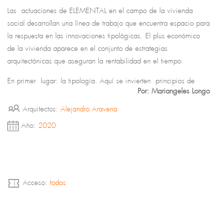
Las actuaciones de ELEMENTAL en el campo de la vivienda
social desarrollan una línea de trabajo que encuentra espacio para
la respuesta en las innovaciones tipológicas. El plus económico
de la vivienda aparece en el conjunto de estrategias
arquitectónicas que aseguran la rentabilidad en el tiempo.
En primer lugar: la tipología. Aquí se invierten principios de
Por: Mariangeles Longo
concentración, capacidad de crecimiento y transformación
dinámica. Por otro lado, la inyección de espacio colectivo como
Arquitectos:
Alejandro Aravena
intermediario entre lo público y lo privado. El ser-en grupo, las
Año:
2020
redes y vínculos sociales representan un mecanismo fundamental
para sostener la perdurabilidad de los entornos frágiles. Por último
más que pensar en arquitectura se trata de diseñar infraestructuras
con capacidad de crecimiento. Los proyectos de Aravena pueden
entenderse como dispositivos porosos que actúan como marco de
Acceso:
todos
crecimiento espontaneo y resistentes a la obsolescencia.
¿Cómo afrontar el desafío de abordar un centro de innovación