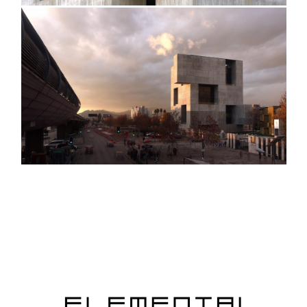
@NicoSaiech
@NinaVidic