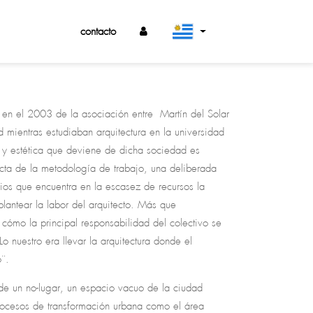
contacto
en el 2003 de la asociación entre Martín del Solar
 mientras estudiaban arquitectura en la universidad
a y estética que deviene de dicha sociedad es
cta de la metodología de trabajo, una deliberada
s que encuentra en la escasez de recursos la
lantear la labor del arquitecto. Más que
 cómo la principal responsabilidad del colectivo se
Lo nuestro era llevar la arquitectura donde el
ó¨.
 de un no-lugar, un espacio vacuo de la ciudad
rocesos de transformación urbana como el área