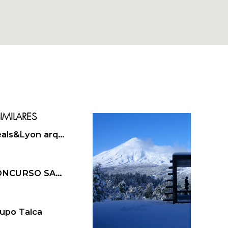
espesa del bosque
puede llegar a te
su estado natural
y otros objetos di
En sus proyectos 
medios y los fines
adaptación de las
verdadera y efica
MILARES
Beals&Lyon arquitectos
CONCURSO SANTIAGO DE CHILE
upo Talca