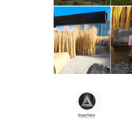
@grupotalca
@grupotalc
@grupotalca
@grupotalc