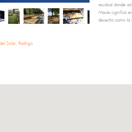
residual donde ac
Maule significó en
desecho como la 
El sistema de plat
tecnológica en us
del Solar, Rodrigo
El Casetón Mirado
mirada en el pais
de una naturaleza
mirada sino que tr
las laderas y los
explotación de ma
paisaje, cada una
procede de los ár
En otras instanci
crea como una art
elementos propios