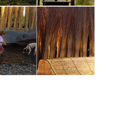
a
@grupotalca
a
@grupotalca