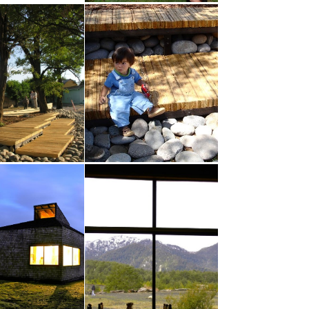
a
@grupotalca
a
@grupotalca