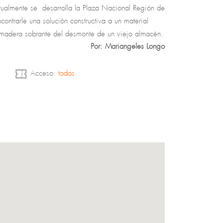
tualmente se desarrolla la Plaza Nacional Región de
contrarle una solución constructiva a un material
madera sobrante del desmonte de un viejo almacén.
Por: Mariangeles Longo
aformas es el espacio público y la también reversión
o y composición del material.
Acceso:
todos
r se concibió como un objeto detonante de la
aje. Su posicionamiento en la cima del cerro habla
 que no se congela en la instantaneidad de la
asciende en la experiencia, en la procesión entre
 bosques de un lugar olvidado como esta antigua
dera. Materialmente los dos volúmenes también son
 de las piezas que conforman el cuerpo principal
boles abandonados de la antigua forestal.
as como el Pabellón Bosque de Mimbre el paisaje se
ificialidad. Piedra, Agua, Mimbre y Arena, los 4
 del Valle Central de Chile recrean la densa masa