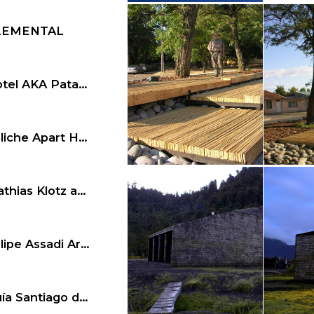
@grupotalca
@grupotalc
LEMENTAL
Hotel AKA Patagonia
Veliche Apart Hotel
@grupotalca
@grupotalc
Mathias Klotz arquitecto
Felipe Assadi Arquitectos
Guía Santiago de Chile 2020!