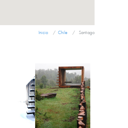
. Una pausa para contemplar la versatilidad que
ner un mismo material: el mimbre. Como bosque, en
 o como producto de procesos industriales en muebles
spuestos en el pabellón.
Inicio
Chile
Santiago
se puede leer una adecuada relación entre los
 a partir de la descontextualización material y la
 tecnologías constructivas para generar una
z integración con el medio.