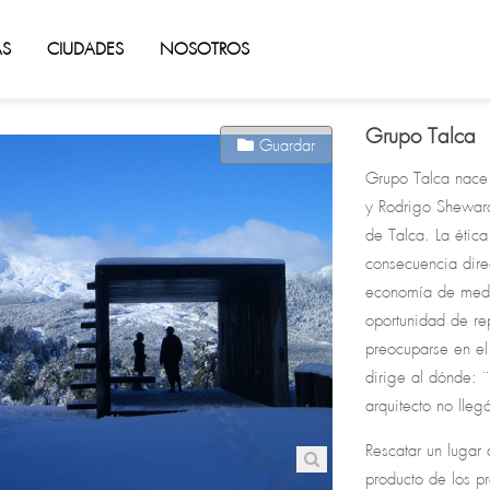
AS
CIUDADES
NOSOTROS
Grupo Talca
Guardar
Grupo Talca nace 
y Rodrigo Sheward
de Talca. La étic
consecuencia dire
economía de medio
oportunidad de rep
preocuparse en el
dirige al dónde: ¨
arquitecto no lleg
Rescatar un lugar
producto de los p